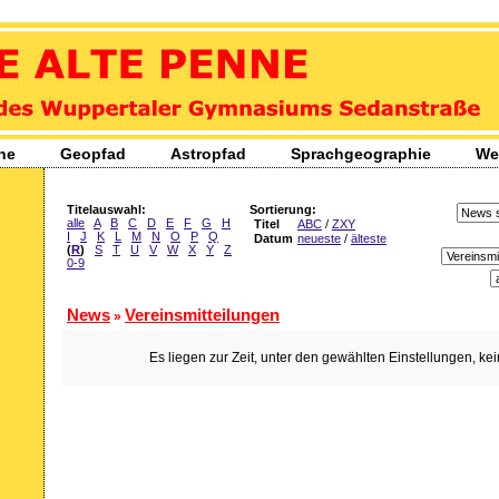
 Penne
ppertaler Gymnasiums Sedanstraße
D
ne
Geopfad
Astropfad
Sprachgeographie
We
Titelauswahl:
Sortierung:
alle
A
B
C
D
E
F
G
H
Titel
ABC
/
ZXY
I
J
K
L
M
N
O
P
Q
Datum
neueste
/
älteste
(
R
)
S
T
U
V
W
X
Y
Z
0-9
News
Vereinsmitteilungen
»
Es liegen zur Zeit, unter den gewählten Einstellungen, ke