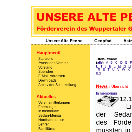
Unsere Alte Penne
- Förderverein des Wuppertaler Gymnasiums Sedans
Unsere Alte Penne
Geopfad
Ast
Hauptmenü
Startseite
Titelauswahl:
(
alle
)
A
B
C
D
E
F
Zweck des Vereins
H
I
J
K
L
M
N
O
Vorstand
R
S
T
U
V
W
X
Spenden
0-9
E-Mail-Adressen
Downloads
Archiv der Schulzeitung
News
» Übersicht
In memoriam
Aktuelles
12.1
Vereinsmitteilungen
-
L
Ehemalige
In memoriam
der Seda
Sedan-Mensa
Nordbahntrasse
des Förder
Lehrer
mussten in 
Familiäres