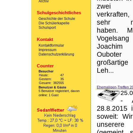
Archiv
zwei Tr
Schulgeschichtliches
verkraften,
Geschichte der Schule
sehr mi
Die Schülerkapelle
Schulsport
haben. M
Vogelsan
Kontakt
Joachim
Kontaktformular
Impressum
Ouboter
Datenschutzerklärung
großartig
Counter
Leh...
Besucher
Heute:
47
Gestern:
35
Gesamt:
382555
Ehemaligen-Treffen 2
Benutzer & Gäste
5 Benutzer registriert, davon
25.0
online: 1 Gast
-
28.8.2015 
soweit: Wi
unserere 
(gemeint s