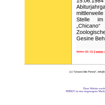
15.06.198
Abiturj
mittlerwei
Stelle im
„Chicano“
Zoologisc
Gesine Behm
Seiten
(2):
(1)
2
weiter
(c) "Unsere Alte Penne", info
Diese Website wurde
PHPKIT ist eine eingetragene Mark