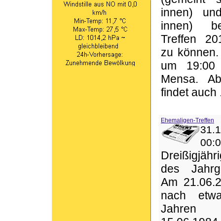
innen) un
innen) b
Treffen 2
zu können. 
um 19:00
Mensa. A
findet auch .
Ehemaligen-Treffen
31
00:
Dreißigjäh
des Jahr
Am 21.06.2
nach etw
Jahren