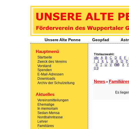
Unsere Alte Penne
- Förderverein des Wuppertaler Gymnasiums Sedans
Unsere Alte Penne
Geopfad
Ast
Hauptmenü
Titelauswahl:
Startseite
alle
A
B
C
D
E
F
I
J
K
L
M
N
O
P
Zweck des Vereins
S
T
U
V
(
W
)
X
Y
Vorstand
0-9
Spenden
E-Mail-Adressen
Downloads
News
Familiäre
»
Archiv der Schulzeitung
Es liege
Aktuelles
Vereinsmitteilungen
Ehemalige
In memoriam
Sedan-Mensa
Nordbahntrasse
Lehrer
Familiäres