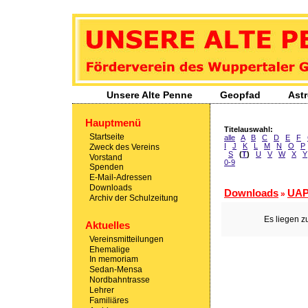
Unsere Alte Penne
- Förderverein des Wuppertaler Gymnasiums Sedans
Unsere Alte Penne
Geopfad
Ast
Hauptmenü
Titelauswahl:
Startseite
alle
A
B
C
D
E
F
I
J
K
L
M
N
O
P
Zweck des Vereins
S
(
T
)
U
V
W
X
Y
Vorstand
0-9
Spenden
E-Mail-Adressen
Downloads
Downloads
UA
»
Archiv der Schulzeitung
Es liegen z
Aktuelles
Vereinsmitteilungen
Ehemalige
In memoriam
Sedan-Mensa
Nordbahntrasse
Lehrer
Familiäres