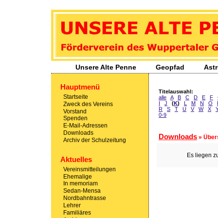
Unsere Alte Penne
- Förderverein des Wuppertaler Gymnasiums Sedans
Unsere Alte Penne
Geopfad
Ast
Hauptmenü
Titelauswahl:
Startseite
alle
A
B
C
D
E
F
I
J
(
K
)
L
M
N
O
Zweck des Vereins
R
S
T
U
V
W
X
Vorstand
0-9
Spenden
E-Mail-Adressen
Downloads
Downloads
» Über
Archiv der Schulzeitung
Es liegen z
Aktuelles
Vereinsmitteilungen
Ehemalige
In memoriam
Sedan-Mensa
Nordbahntrasse
Lehrer
Familiäres