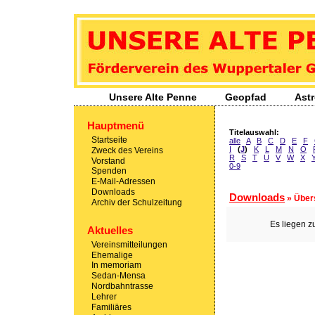
Unsere Alte Penne
- Förderverein des Wuppertaler Gymnasiums Sedans
Unsere Alte Penne
Geopfad
Ast
Hauptmenü
Titelauswahl:
Startseite
alle
A
B
C
D
E
F
I
(
J
)
K
L
M
N
O
Zweck des Vereins
R
S
T
U
V
W
X
Vorstand
0-9
Spenden
E-Mail-Adressen
Downloads
Downloads
» Über
Archiv der Schulzeitung
Es liegen z
Aktuelles
Vereinsmitteilungen
Ehemalige
In memoriam
Sedan-Mensa
Nordbahntrasse
Lehrer
Familiäres