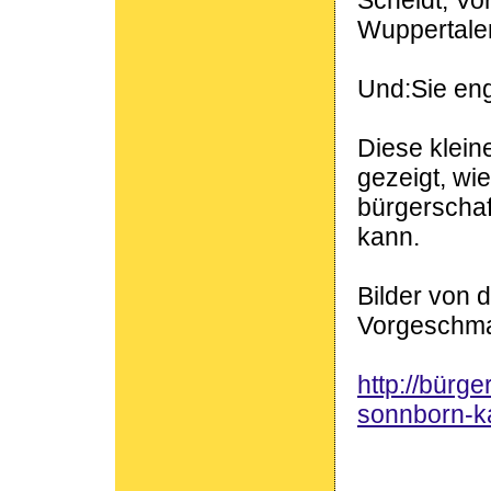
Scheidt, Vo
Wuppertaler
Und:Sie enga
Diese klein
gezeigt, wi
bürgerschaf
kann.
Bilder von 
Vorgeschmac
http://bürg
sonnborn-k