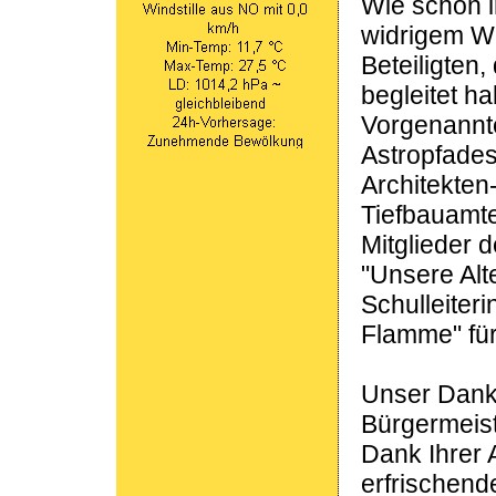
Wie schon i
widrigem We
Beteiligten
begleitet h
Vorgenannte
Astropfades
Architekten
Tiefbauamte
Mitglieder 
"Unsere Alt
Schulleiteri
Flamme" für
Unser Dank 
Bürgermeist
Dank Ihrer 
erfrischend