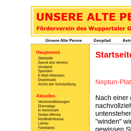
Unsere Alte Penne
- Förderverein des Wuppertaler Gymnasiums Sedans
Unsere Alte Penne
Geopfad
Ast
Hauptmenü
Startseit
Startseite
Zweck des Vereins
Vorstand
Spenden
E-Mail-Adressen
Downloads
Neptun-Plat
Archiv der Schulzeitung
Aktuelles
Nach einer 
Vereinsmitteilungen
nachvollzie
Ehemalige
In memoriam
untenstehe
Sedan-Mensa
Nordbahntrasse
"winden" wi
Lehrer
gewissen St
Familiäres