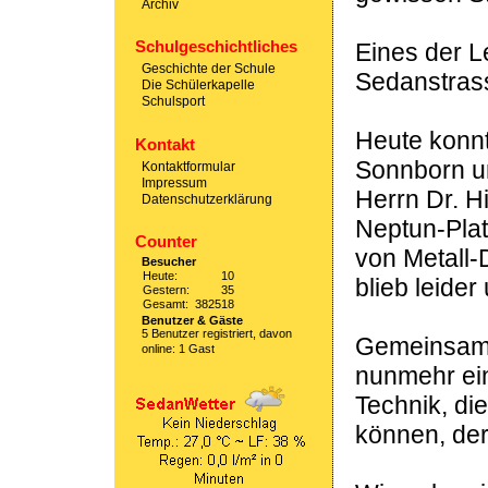
Archiv
Schulgeschichtliches
Eines der 
Geschichte der Schule
Sedanstrass
Die Schülerkapelle
Schulsport
Heute konnt
Kontakt
Sonnborn u
Kontaktformular
Impressum
Herrn Dr. H
Datenschutzerklärung
Neptun-Plat
Counter
von Metall-
Besucher
Heute:
10
blieb leider
Gestern:
35
Gesamt:
382518
Benutzer & Gäste
5 Benutzer registriert, davon
Gemeinsam 
online: 1 Gast
nunmehr ein
Technik, die
können, der